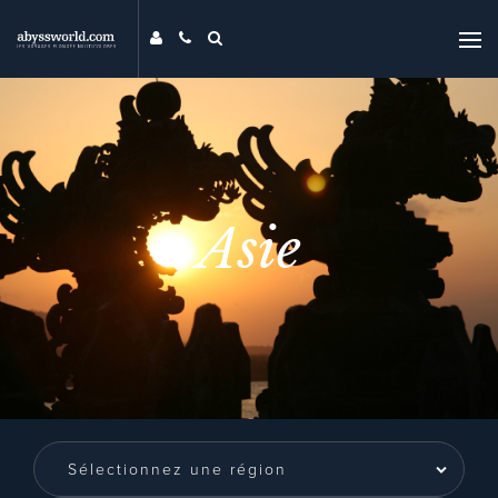
DESTINATIONS
THÉMATIQUES
PROMOS
MAG
Asie
MON ABYSS
CONTACT
COMPARER
UNIVERS ABYSS
RECHERCHER
EVENTS