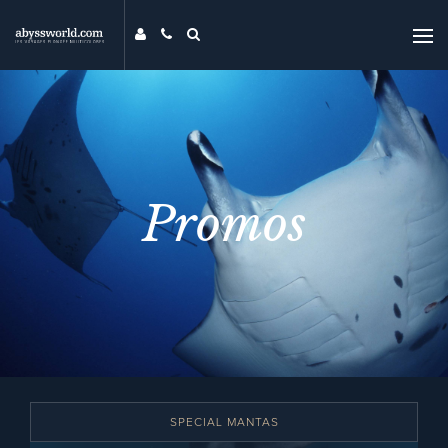
DESTINATIONS
THÉMATIQUES
PROMOS
MAG
Promos
MON ABYSS
CONTACT
COMPARER
UNIVERS ABYSS
RECHERCHER
EVENTS
SPECIAL MANTAS