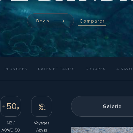
Comparer
Devis
PLONGÉES
DATES ET TARIFS
GROUPES
À SAVO
Galerie
N2 /
Voyages
AOWD 50
Abyss