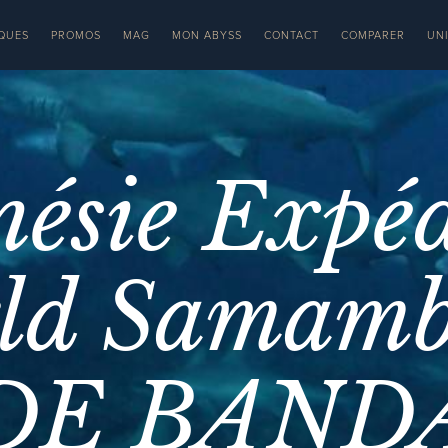
QUES
PROMOS
MAG
MON ABYSS
CONTACT
COMPARER
UN
nésie Expéd
rld Samam
DE BAND