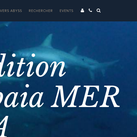
IVERS ABYSS
RECHERCHER
EVENTS
ition
baia MER
A