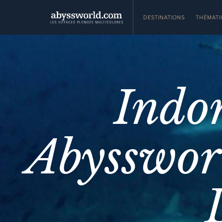
DESTINATIONS
THÉMATI
Indo
Abysswo