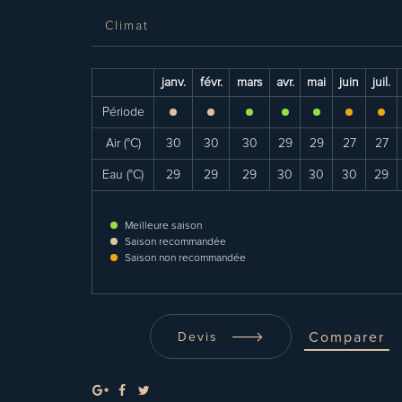
Climat
janv.
févr.
mars
avr.
mai
juin
juil.
Période
Air (°C)
30
30
30
29
29
27
27
Eau (°C)
29
29
29
30
30
30
29
Meilleure saison
Saison recommandée
Saison non recommandée
Comparer
Devis