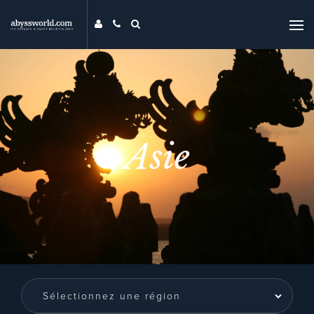
DESTINATIONS
THÉMATIQUES
PROMOS
MAG
Asie
MON ABYSS
CONTACT
COMPARER
UNIVERS ABYSS
RECHERCHER
EVENTS