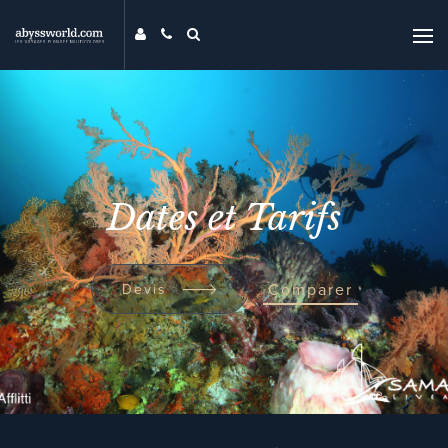
DESTINATIONS
THÉMATIQUES
PROMOS
MAG
Dates et Tarifs
MON ABYSS
CONTACT
COMPARER
Comparer
Devis
UNIVERS ABYSS
RECHERCHER
EVENTS