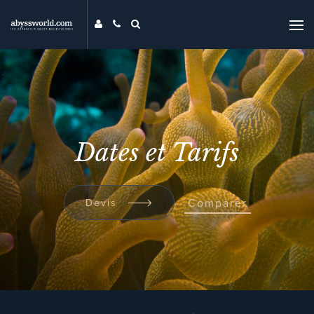
DESTINATIONS
THÉMATIQUES
PROMOS
MAG
Dates et Tarifs
MON ABYSS
CONTACT
COMPARER
Comparer
Devis
UNIVERS ABYSS
RECHERCHER
EVENTS