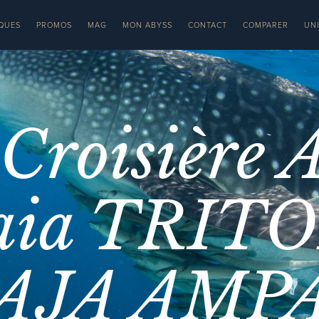
QUES
PROMOS
MAG
MON ABYSS
CONTACT
COMPARER
UN
 Croisière 
ia TRITO
AJA AMP