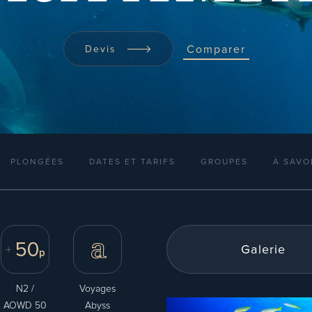
Comparer
Devis
PLONGÉES
DATES ET TARIFS
GROUPES
À SAVO
Galerie
N2 /
Voyages
AOWD 50
Abyss