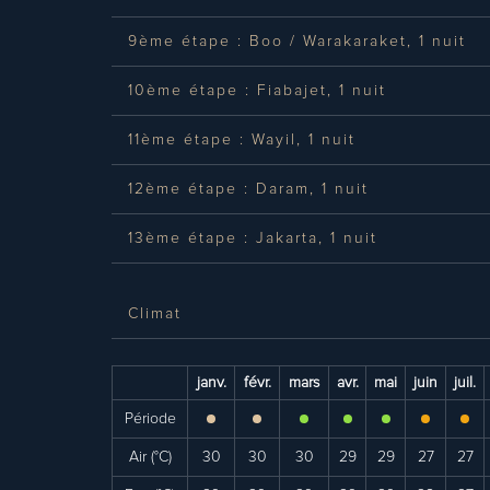
9ème étape : Boo / Warakaraket, 1 nuit
10ème étape : Fiabajet, 1 nuit
11ème étape : Wayil, 1 nuit
12ème étape : Daram, 1 nuit
13ème étape : Jakarta, 1 nuit
Climat
janv.
févr.
mars
avr.
mai
juin
juil.
Période
Air (°C)
30
30
30
29
29
27
27