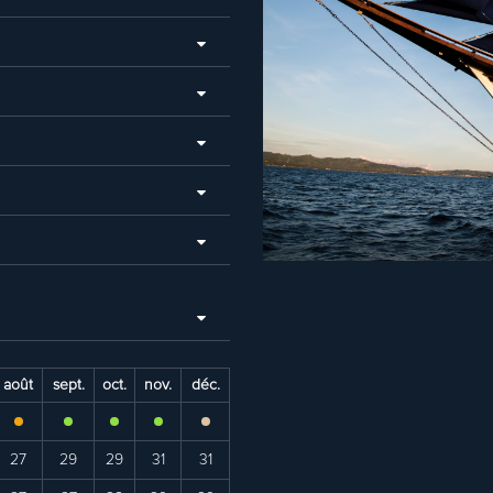
août
sept.
oct.
nov.
déc.
27
29
29
31
31