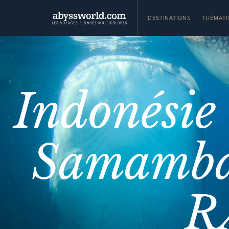
DESTINATIONS
THÉMATI
Indonésie
Samamba
R