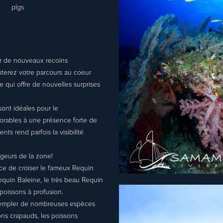
plgs
er de nouveaux recoins
buterez votre parcours au coeur
 qui offre de nouvelles surprises
sont idéales pour le
rables à une présence forte de
s rend parfois la visibilité
ngeurs de la zone!
nce de croiser le fameux Requin
equin Baleine, le très beau Requin
poissons à profusion.
templer de nombreuses espèces
s crapauds, les poissons