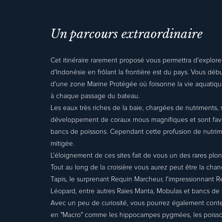
Un parcours extraordinaire
Cet itinéraire rarement proposé vous permettra d'explor
d'Indonésie en frôlant la frontière est du pays. Vous dé
d'une zone Marine Protégée où foisonne la vie aquatique
à chaque passage du bateau.
Les eaux très riches de la baie, chargées de nutriments, 
développement de coraux mous magnifiques et sont favo
bancs de poissons. Cependant cette profusion de nutriment
mitigée.
L'éloignement de ces sites fait de vous un des rares plo
Tout au long de la croisière vous aurez peut être la cha
Tapis, le surprenant Requin Marcheur, l'impressionnant R
Léopard, entre autres Raies Manta, Mobulas et bancs de 
Avec un peu de curiosité, vous pourrez également con
en "Macro" comme les hippocampes pygmées, les poisson