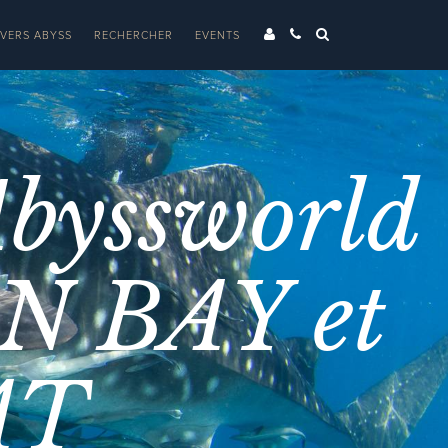
IVERS ABYSS
RECHERCHER
EVENTS
Abyssworld
N BAY et
AT