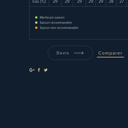
Eau (°C)
29
29
29
29
29
28
27
Meilleure saison
Saison recommandée
Saison non recommandée
Comparer
Devis