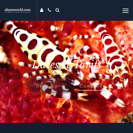
DESTINATIONS
THÉMATIQUES
PROMOS
MAG
Dates et Tarifs
MON ABYSS
CONTACT
COMPARER
Comparer
Devis
UNIVERS ABYSS
RECHERCHER
EVENTS