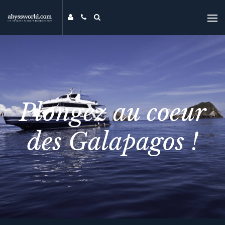
DESTINATIONS
THÉMATIQUES
PROMOS
MAG
Plongez au coeur
MON ABYSS
CONTACT
des Galapagos !
COMPARER
UNIVERS ABYSS
RECHERCHER
EVENTS