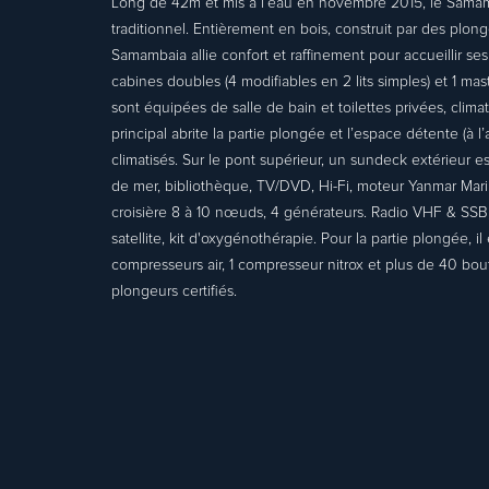
Long de 42m et mis à l’eau en novembre 2015, le Samamb
traditionnel. Entièrement en bois, construit par des plon
Samambaia allie confort et raffinement pour accueillir ses
cabines doubles (4 modifiables en 2 lits simples) et 1 ma
sont équipées de salle de bain et toilettes privées, climat
principal abrite la partie plongée et l’espace détente (à l’
climatisés. Sur le pont supérieur, un sundeck extérieur 
de mer, bibliothèque, TV/DVD, Hi-Fi, moteur Yanmar Mar
croisière 8 à 10 nœuds, 4 générateurs. Radio VHF & SSB, 
satellite, kit d'oxygénothérapie. Pour la partie plongée, 
compresseurs air, 1 compresseur nitrox et plus de 40 boutei
plongeurs certifiés.