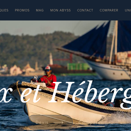
QUES
PROMOS
MAG
MON ABYSS
CONTACT
COMPARER
UN
x et Héber
Comparer
Devis