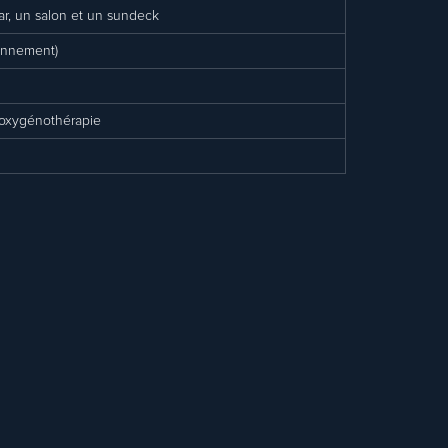
ar, un salon et un sundeck
ionnement)
d'oxygénothérapie