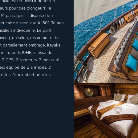
aia est un pinisi indonésien
geurs pour des plongeurs, le
 14 passagers. Il dispose de 7
ster cabine avec vue à 180°. Toutes
isation individuelle. Le pont
avant), un salon, restaurant et bar
est partiellement ombragé. Kayaks
ine Turbo 500HP, vitesse de
2 GPS, 2 sondeurs, 2 radars, tél.
il est équipé de 2 annexes, 2
lles. Nitrox offert pour les