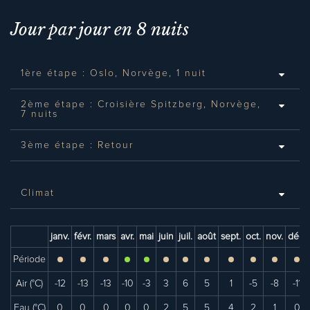
Jour par jour en 8 nuits
1ère étape : Oslo, Norvège, 1 nuit
2ème étape : Croisière Spitzberg, Norvège,
7 nuits
3ème étape : Retour
Climat
janv.
févr.
mars
avr.
mai
juin
juil.
août
sept.
oct.
nov.
déc.
Période
Air (°C)
-12
-13
-13
-10
-3
3
6
5
1
-5
-8
-11
Eau (°C)
0
0
0
0
0
2
5
5
4
2
1
0