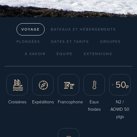
VOYAGE
BATEAUX ET HÉBERGEMENTS
PLONGÉES
DATES ET TARIFS
GROUPES
À SAVOIR
ÉQUIPE
EXTENSIONS
Croisières
Expéditions
Francophone
Eaux
N2 /
froides
AOWD 50
plgs