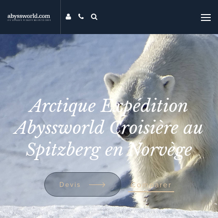
DESTINATIONS
THÉMATIQUES
PROMOS
MAG
Arctique Expédition
MON ABYSS
CONTACT
Abyssworld Croisière au
COMPARER
Spitzberg en Norvège
UNIVERS ABYSS
RECHERCHER
EVENTS
Comparer
Devis