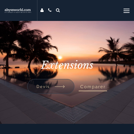
DESTINATIONS
THÉMATIQUES
PROMOS
MAG
Extensions
MON ABYSS
CONTACT
COMPARER
Comparer
Devis
UNIVERS ABYSS
RECHERCHER
EVENTS