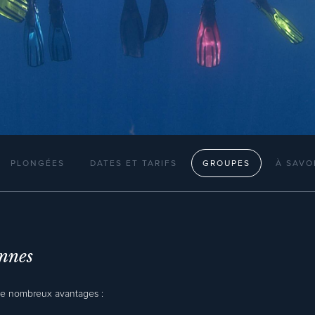
PLONGÉES
DATES ET TARIFS
GROUPES
À SAVO
nnes
de nombreux avantages :