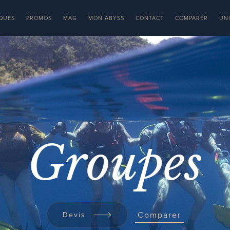
QUES
PROMOS
MAG
MON ABYSS
CONTACT
COMPARER
UN
Groupes
Comparer
Devis