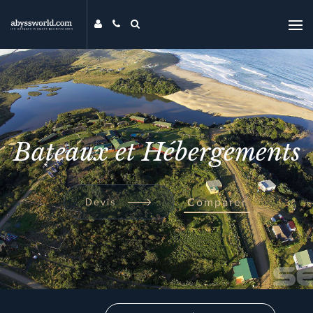
DESTINATIONS
THÉMATIQUES
PROMOS
MAG
Bateaux et Hébergements
MON ABYSS
CONTACT
COMPARER
Comparer
Devis
UNIVERS ABYSS
RECHERCHER
EVENTS