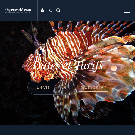
DESTINATIONS
THÉMATIQUES
PROMOS
MAG
Dates et Tarifs
MON ABYSS
CONTACT
COMPARER
Comparer
Devis
UNIVERS ABYSS
RECHERCHER
EVENTS