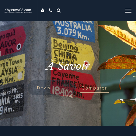
DESTINATIONS
THÉMATIQUES
PROMOS
MAG
À Savoir
MON ABYSS
CONTACT
COMPARER
Comparer
Devis
UNIVERS ABYSS
RECHERCHER
EVENTS