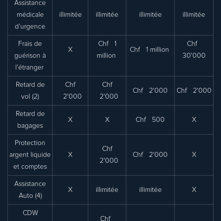
Assistance
médicale
illimitée
illimitée
illimitée
illimitée
d’urgence
Frais de
Chf 1
Chf
X
Chf 1 million
guérison à
million
30'000
l’étranger
Retard de
Chf
Chf
Chf 2'000
Chf 2'000
vol (2)
2'000
2'000
Retard de
X
X
Chf 500
X
bagages
Protection
Chf
argent liquide
X
Chf 2'000
X
2'000
et comptes
Assistance
X
illimitée
illimitée
X
Auto (4)
CDW
Chf