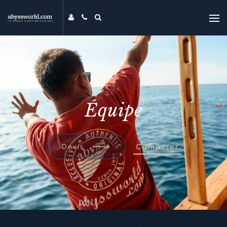
DESTINATIONS
THÉMATIQUES
PROMOS
MAG
Équipe
MON ABYSS
CONTACT
COMPARER
Comparer
Devis
UNIVERS ABYSS
RECHERCHER
EVENTS