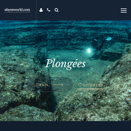
DESTINATIONS
THÉMATIQUES
PROMOS
MAG
Plongées
MON ABYSS
CONTACT
COMPARER
Comparer
Devis
UNIVERS ABYSS
RECHERCHER
EVENTS