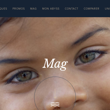
QUES
PROMOS
MAG
MON ABYSS
CONTACT
COMPARER
UN
Mag