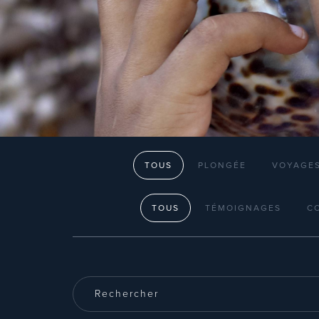
TOUS
PLONGÉE
VOYAGES
TOUS
TÉMOIGNAGES
CO